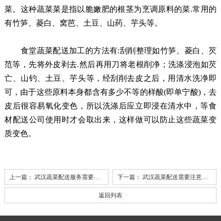
菜。这种蔬菜菜是指以脆嫩肥的根茎为烹调原料的菜.常用的
有竹笋、菱白、窝芭、土豆、山药、芋头等。
食堂蔬菜配送加工的方法有:刮削整理如竹笋、菱白、芡
范等，先将外皮剥去.然后再用刀将老根削净；洗涤浸泡如芡
亡、山钓、土豆、芋头等，经刮削去皮之后，用清水洗净即
可，由于这些原料本身都含有多少不等的样酸(即单宁酸)，去
皮后很容易氧化变色，所以洗涤后应立即浸在清水中，等食
材配送公司使用时才会取出来，这样做可以防止这些蔬菜变
质变色。
上一篇：
武汉蔬菜配送服务需要注意些什么
下一篇：
武汉蔬菜配送需要注意的事项
返回列表